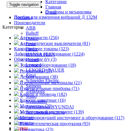
Категории
Toggle navigation
Главная
Приборы и механизмы
О нас
Прибор для измерения вибраций Д 132М
Доставка
Производители
Категории
ABB
Balluff
Автозапчасти (256)
Dinkle
Автоматические выключатели (81)
Festo
Канцелярские товары (323)
Finder
Лабораторное оборудование (1224)
HANSA FLEX
Оборудование б/у (3)
Hensel
Legrand
Торговое оборудование (18)
LENORD+BAUER
Гидравлика (17)
Rittal
Детали машин (38)
Schneider Electric
Изоляционные материалы (21)
Siemens
Измерительные приборы (71)
Trelleborg
Кабели и провода (182)
Wago
Кожухи защитные (16)
Weidmuller
Манометры (20)
Автоматика HYUNDAI
Мерительный инструмент (139)
Все производители
Вакансии
Металлорежущий инструмент и оборудование (117)
Контакты
Резинотехническая продукция (93)
Акции
Пневматика (23)