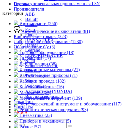
Горелка универсальная однопламенная ГЗУ
Доставка
Производители
Категории
ABB
Balluff
Автозапчасти (256)
Dinkle
Festo
Автоматические выключатели (81)
Finder
Канцелярские товары (323)
HANSA FLEX
Лабораторное оборудование (1230)
Hensel
Оборудование б/у (3)
Legrand
Торговое оборудование (18)
LENORD+BAUER
Гидравлика (17)
Rittal
Детали машин (38)
Schneider Electric
Изоляционные материалы (21)
Siemens
Измерительные приборы (71)
Trelleborg
Кабели и провода (182)
Wago
Weidmuller
Кожухи защитные (16)
Автоматика HYUNDAI
Манометры (20)
Все производители
Мерительный инструмент (139)
Вакансии
Металлорежущий инструмент и оборудование (117)
Контакты
Резинотехническая продукция (93)
Акции
Пневматика (23)
Приборы и механизмы (5)
Разное (57)