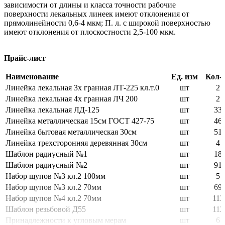
зависимости от длины и класса точности рабочие
поверхности лекальных линеек имеют отклонения от
прямолинейности 0,6-4 мкм; П. л. с широкой поверхностью
имеют отклонения от плоскостности 2,5-100 мкм.
Прайс-лист
Наименование
Ед. изм
Кол-
Линейка лекальная 3х гранная ЛТ-225 кл.т.0
шт
2
Линейка лекальная 4х гранная ЛЧ 200
шт
2
Линейка лекальная ЛД-125
шт
33
Линейка металлическая 15см ГОСТ 427-75
шт
46
Линейка бытовая металлическая 30см
шт
51
Линейка трехсторонняя деревянная 30см
шт
4
Шаблон радиусный №1
шт
18
Шаблон радиусный №2
шт
91
Набор щупов №3 кл.2 100мм
шт
5
Набор щупов №3 кл.2 70мм
шт
69
Набор щупов №4 кл.2 70мм
шт
113
Шаблон резьбовой Д55
шт
112
Принадлежности к угловым мерам
шт
6