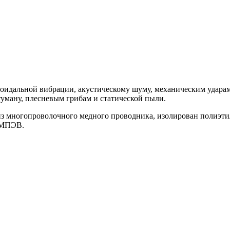
соидальной вибрации, акустическому шуму, механическим удара
ману, плесневым грибам и статической пыли.
огопроволочного медного проводника, изолирован полиэтилен
 КМПЭВ.