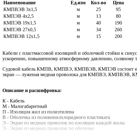
Наименование
Ед.изм
Кол-во
Цена
КМПВЭВ 3х1,5
м
25
95
КМПЭВ 4х2,5
м
13
80
КМПЭВ 19х1,5
м
40
190
КМПЭВ 27х0,5
м
34
260
КМПВЭВ 12х1,5
м
15
200
Кабели с пластмассовой изоляцией и оболочкой стойки к сину
ускорению, повышенному атмосферному давлению, соляному ту
Судовой кабель КМПВ, КМПВЭ, КМПВЭВ, КМПЭВ состоит из мн
экран — луженая медная проволока для КМПВЭ, КМПВЭВ,
Описание и расшифровка:
К - Кабель
М - Малогабаритный
П - Изоляция жил из полиэтилена
В - Оболочка из поливинилхлоридного пластиката
Э - Экран из медных проволок по изоляции каждой жилы
Э - Экран из медных проволок по оболочке