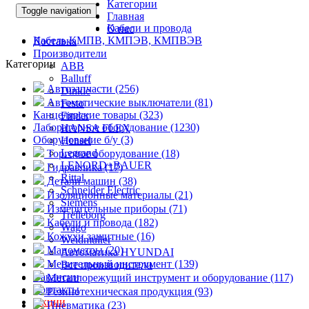
Категории
Toggle navigation
Главная
Кабели и провода
О нас
Кабель КМПВ, КМПЭВ, КМПВЭВ
Доставка
Производители
Категории
ABB
Balluff
Автозапчасти (256)
Dinkle
Автоматические выключатели (81)
Festo
Канцелярские товары (323)
Finder
Лабораторное оборудование (1230)
HANSA FLEX
Оборудование б/у (3)
Hensel
Legrand
Торговое оборудование (18)
LENORD+BAUER
Гидравлика (17)
Rittal
Детали машин (38)
Schneider Electric
Изоляционные материалы (21)
Siemens
Измерительные приборы (71)
Trelleborg
Кабели и провода (182)
Wago
Кожухи защитные (16)
Weidmuller
Манометры (20)
Автоматика HYUNDAI
Мерительный инструмент (139)
Все производители
Вакансии
Металлорежущий инструмент и оборудование (117)
Контакты
Резинотехническая продукция (93)
Акции
Пневматика (23)