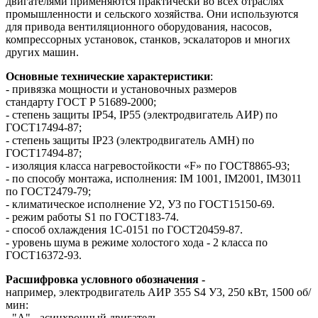
двигателями применяются практически во всех отраслях
промышленности и сельского хозяйства. Они используются
для привода вентиляционного оборудования, насосов,
компрессорных установок, станков, эскалаторов и многих
других машин.
Основные
технические характеристики
:
- привязка мощности и установочных размеров
стандарту ГОСТ Р 51689-2000;
- степень защиты IP54, IP55 (электродвигатель АИР) по
ГОСТ17494-87;
- степень защиты IP23 (электродвигатель АМН) по
ГОСТ17494-87;
- изоляция класса нагревостойкости «F» по ГОСТ8865-93;
- по способу монтажа, исполнения: IM 1001, IM2001, IM3011
по ГОСТ2479-79;
- климатическое исполнение У2, У3 по ГОСТ15150-69.
- режим работы S1 по ГОСТ183-74.
- способ охлаждения 1С-0151 по ГОСТ20459-87.
- уровень шума в режиме холостого хода - 2 класса по
ГОСТ16372-93.
Расшифровка условного обозначения -
например,
электродвигатель АИР 355 S4 У3, 250 кВт, 1500 об/
мин:
- "А" - асинхронный двигатель,