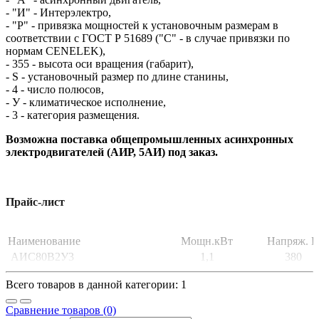
- "И" - Интерэлектро,
- "Р" - привязка мощностей к установочным размерам в
соответствии с ГОСТ Р 51689 ("C" - в случае привязки по
нормам CENELEK),
- 355 - высота оси вращения (габарит),
- S - установочный размер по длине станины,
- 4 - число полюсов,
- У - климатическое исполнение,
- 3 - категория размещения.
Возможна поставка общепромышленных асинхронных
электродвигателей (АИР, 5АИ) под заказ.
Прайс-лист
Наименование
Мощн.кВт
Напряж. В
АИС80В2У3
1,1
380
Всего товаров в данной категории: 1
Сравнение товаров (0)