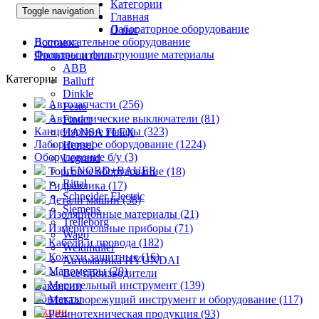
Категории
Toggle navigation
Главная
Лабораторное оборудование
О нас
Вспомогательное оборудование
Доставка
Фильтры и фильтрующие материалы
Производители
ABB
Категории
Balluff
Dinkle
Автозапчасти (256)
Festo
Автоматические выключатели (81)
Finder
Канцелярские товары (323)
HANSA FLEX
Лабораторное оборудование (1224)
Hensel
Оборудование б/у (3)
Legrand
LENORD+BAUER
Торговое оборудование (18)
Rittal
Гидравлика (17)
Schneider Electric
Детали машин (38)
Siemens
Изоляционные материалы (21)
Trelleborg
Измерительные приборы (71)
Wago
Кабели и провода (182)
Weidmuller
Кожухи защитные (16)
Автоматика HYUNDAI
Манометры (20)
Все производители
Мерительный инструмент (139)
Вакансии
Контакты
Металлорежущий инструмент и оборудование (117)
Акции
Резинотехническая продукция (93)