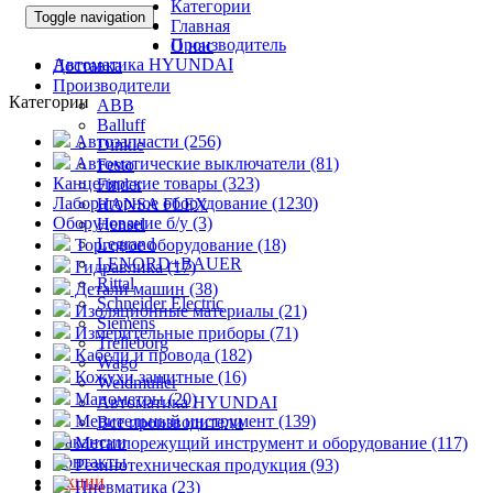
Категории
Toggle navigation
Главная
Производитель
О нас
Автоматика HYUNDAI
Доставка
Производители
Категории
ABB
Balluff
Автозапчасти (256)
Dinkle
Автоматические выключатели (81)
Festo
Канцелярские товары (323)
Finder
Лабораторное оборудование (1230)
HANSA FLEX
Оборудование б/у (3)
Hensel
Legrand
Торговое оборудование (18)
LENORD+BAUER
Гидравлика (17)
Rittal
Детали машин (38)
Schneider Electric
Изоляционные материалы (21)
Siemens
Измерительные приборы (71)
Trelleborg
Кабели и провода (182)
Wago
Кожухи защитные (16)
Weidmuller
Манометры (20)
Автоматика HYUNDAI
Мерительный инструмент (139)
Все производители
Вакансии
Металлорежущий инструмент и оборудование (117)
Контакты
Резинотехническая продукция (93)
Акции
Пневматика (23)