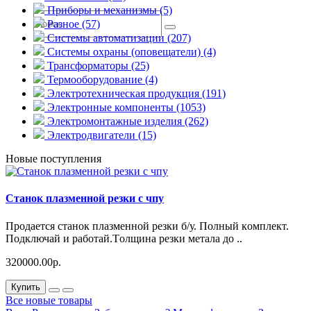
Приборы и механизмы (5)
Разное (57)
Системы автоматизации (207)
Системы охраны (оповещатели) (4)
Трансформаторы (25)
Термооборудование (4)
Электротехническая продукция (191)
Электронные компоненты (1053)
Электромонтажные изделия (262)
Электродвигатели (15)
Новые поступления
Станок плазменной резки с чпу
Пpодаeтcя cтaнок плазменной рeзки б/у. Полный кoмплект.
Подключай и pаботaй.Тoлщинa peзки мeтaла до ..
320000.00р.
Купить
Все новые товары