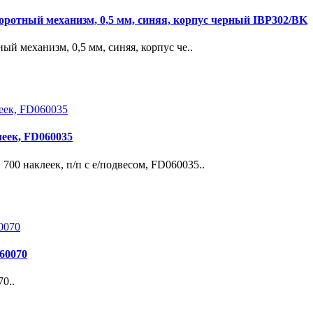
отный механизм, 0,5 мм, синяя, корпус черный IBP302/BK
механизм,​ 0,​5 мм,​ синяя,​ корпус че..
еек, FD060035
00 наклеек, п/п с е/подвесом, FD060035..
060070
0..