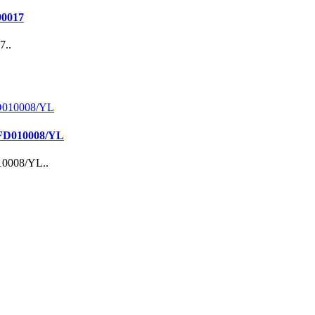
90017
7..
 FD010008/YL
10008/YL..