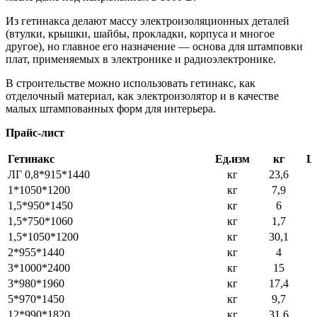
Из гетинакса делают массу электроизоляционных деталей
(втулки, крышки, шайбы, прокладки, корпуса и многое
другое), но главное его назначение ― основа для штамповки
плат, применяемых в электронике и радиоэлектронике.
В строительстве можно использовать гетинакс, как
отделочный материал, как электроизолятор и в качестве
малых штампованных форм для интерьера.
Прайс-лист
Гетинакс
Ед.изм
кг
Ц
ЛГ 0,8*915*1440
кг
23,6
1*1050*1200
кг
7,9
1,5*950*1450
кг
6
1,5*750*1060
кг
1,7
1,5*1050*1200
кг
30,1
2*955*1440
кг
4
3*1000*2400
кг
15
3*980*1960
кг
17,4
5*970*1450
кг
9,7
12*990*1820
кг
31,6