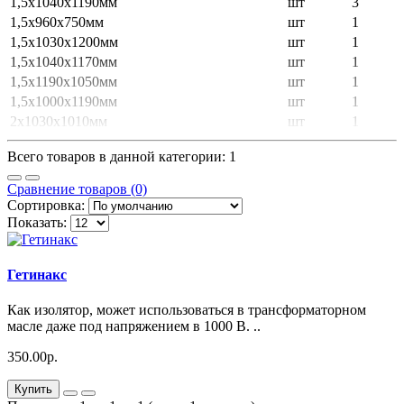
1,5х1040х1190мм
шт
3
1,5х960х750мм
шт
1
1,5х1030х1200мм
шт
1
1,5х1040х1170мм
шт
1
1,5х1190х1050мм
шт
1
1,5х1000х1190мм
шт
1
2х1030х1010мм
шт
1
Всего товаров в данной категории: 1
Сравнение товаров (0)
Сортировка:
Показать:
Гетинакс
Как изолятор, может использоваться в трансформаторном
масле даже под напряжением в 1000 В. ..
350.00р.
Купить