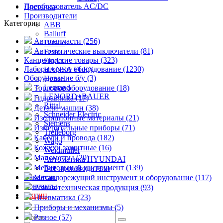
Преобразователь AC/DC
Доставка
Производители
Категории
ABB
Balluff
Автозапчасти (256)
Dinkle
Автоматические выключатели (81)
Festo
Канцелярские товары (323)
Finder
Лабораторное оборудование (1230)
HANSA FLEX
Оборудование б/у (3)
Hensel
Legrand
Торговое оборудование (18)
LENORD+BAUER
Гидравлика (17)
Rittal
Детали машин (38)
Schneider Electric
Изоляционные материалы (21)
Siemens
Измерительные приборы (71)
Trelleborg
Кабели и провода (182)
Wago
Кожухи защитные (16)
Weidmuller
Манометры (20)
Автоматика HYUNDAI
Мерительный инструмент (139)
Все производители
Вакансии
Металлорежущий инструмент и оборудование (117)
Контакты
Резинотехническая продукция (93)
Акции
Пневматика (23)
Приборы и механизмы (5)
Разное (57)