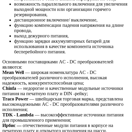
возможность параллельного включения для увеличения
выходной мощности или организации горячего
резервирования,
дистанционное включение/ выключение,
функцию компенсации падения напряжения на длине
провода,
выход дежурного питания,
функцию зарядки аккумуляторных батарей для
использования в качестве компонента источника
бесперебойного питания.
Основными поставщиками AC - DC преобразователей
являются:
Mean Well
— широкая номенклатура AC - DC
преобразователей различного исполнения, высокая
надежность, конкурентоспособная цена;
Chinfa
— недорогие и качественные модульные источники
питания на печатную плату и DIN -рейку;
Traco Power
— швейцарская торговая марка, представлена
высоконадежными AC - DC преобразователями различного
исполнения;
TDK - Lambda
— высокоэффективные источники питания
для промышленного применения;
Ирбис —
отечественные модули питания в корпусе на
печатную плату и открытого исполнения на шасси.