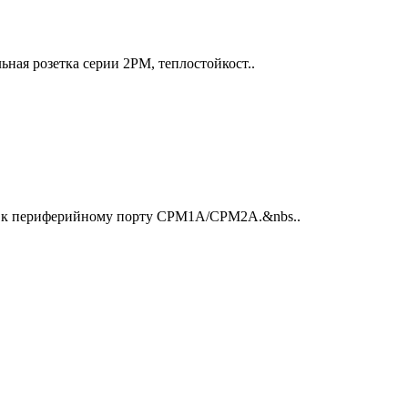
ная розетка серии 2РМ, теплостойкост..
5 к периферийному порту CPM1A/CPM2A.&nbs..