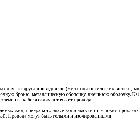
х друг от друга проводников (жил), или оптических волокн, за
волочную броню, металлическую оболочку, внешнюю оболочку. К
элементы кабеля отличают его от провода.
анных жил, поверх которых, в зависимости от условий прокладк
кой. Провода могут быть голыми и изолированными.