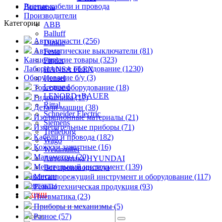
Разные кабели и провода
Доставка
Производители
Категории
ABB
Balluff
Автозапчасти (256)
Dinkle
Автоматические выключатели (81)
Festo
Канцелярские товары (323)
Finder
Лабораторное оборудование (1230)
HANSA FLEX
Оборудование б/у (3)
Hensel
Legrand
Торговое оборудование (18)
LENORD+BAUER
Гидравлика (17)
Rittal
Детали машин (38)
Schneider Electric
Изоляционные материалы (21)
Siemens
Измерительные приборы (71)
Trelleborg
Кабели и провода (182)
Wago
Кожухи защитные (16)
Weidmuller
Манометры (20)
Автоматика HYUNDAI
Мерительный инструмент (139)
Все производители
Вакансии
Металлорежущий инструмент и оборудование (117)
Контакты
Резинотехническая продукция (93)
Акции
Пневматика (23)
Приборы и механизмы (5)
Разное (57)