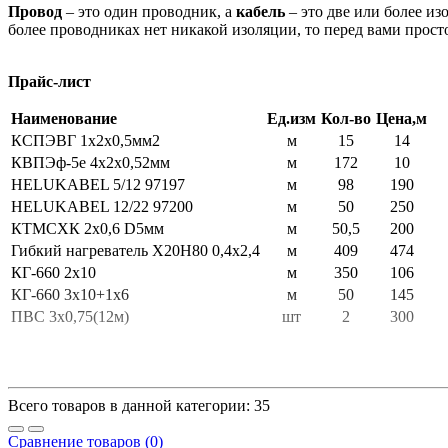
Провод
– это один проводник, а
кабель
– это две или более и
более проводниках нет никакой изоляции, то перед вами просто
Прайс-лист
Наименование
Ед.изм
Кол-во
Цена,м
КСПЭВГ 1х2х0,5мм2
м
15
14
КВПЭф-5е 4х2х0,52мм
м
172
10
HELUKABEL 5/12 97197
м
98
190
HELUKABEL 12/22 97200
м
50
250
КТМСХК 2х0,6 D5мм
м
50,5
200
Гибкий нагреватель Х20Н80 0,4х2,4
м
409
474
КГ-660 2х10
м
350
106
КГ-660 3х10+1х6
м
50
145
ПВС 3х0,75(12м)
шт
2
300
Всего товаров в данной категории: 35
Сравнение товаров (0)