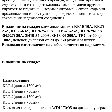
просадка присоединённого провода, вследствие присущей
ему текучести из-за протекающих токов, компенсируется
упругостью пружины. Клеммы винтовые Klemsan, будь они
проходные или иные, нужно периодически подтягивать для
сохранения надёжности соединения.
В наличие на складе:
клеммные зажимы
КБ10-10А, КБ25-
25А, КБ63-63А, ЗН19-25-25А, ЗН19-25-25А, ЗН19-29-63А,
ЗН2325-80А, ЗН19-34-200А, ЗН18-34-200А, ТВС от 60 до
100А,
ценовой диапазон от 20 до 750 рублей за штуку.
Возможно изготовление на любое количество пар клемм.
В наличие на складе:
Наименование
КБС-1(длина-1500мм)
КБС-1(длина-750мм)
КБС-2(длина-1500мм)
КБС-2(длина-750мм)
Клеммная колодка винтовая WDU 70/95 на дин-рейку серая