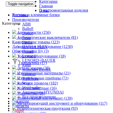
Категории
Toggle navigation
Главная
Электромонтажные изделия
О нас
Клеммы и клеммные блоки
Доставка
Производители
Категории
ABB
Balluff
Автозапчасти (256)
Dinkle
Автоматические выключатели (81)
Festo
Канцелярские товары (323)
Finder
Лабораторное оборудование (1230)
HANSA FLEX
Оборудование б/у (3)
Hensel
Legrand
Торговое оборудование (18)
LENORD+BAUER
Гидравлика (17)
Rittal
Детали машин (38)
Schneider Electric
Изоляционные материалы (21)
Siemens
Измерительные приборы (71)
Trelleborg
Кабели и провода (182)
Wago
Weidmuller
Кожухи защитные (16)
Автоматика HYUNDAI
Манометры (20)
Все производители
Мерительный инструмент (139)
Вакансии
Металлорежущий инструмент и оборудование (117)
Контакты
Резинотехническая продукция (93)
Акции