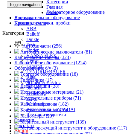
Категории
Toggle navigation
Главная
Лабораторное оборудование
О нас
Вспомогательное оборудование
Доставка
Крышки, колпачки, пробки
Производители
ABB
Категории
Balluff
Dinkle
Festo
Автозапчасти (256)
Finder
Автоматические выключатели (81)
HANSA FLEX
Канцелярские товары (323)
Hensel
Лабораторное оборудование (1224)
Legrand
Оборудование б/у (3)
LENORD+BAUER
Торговое оборудование (18)
Rittal
Гидравлика (17)
Schneider Electric
Детали машин (38)
Siemens
Изоляционные материалы (21)
Trelleborg
Измерительные приборы (71)
Wago
Кабели и провода (182)
Weidmuller
Автоматика HYUNDAI
Кожухи защитные (16)
Все производители
Манометры (20)
Вакансии
Мерительный инструмент (139)
Контакты
Металлорежущий инструмент и оборудование (117)
Акции
Резинотехническая продукция (93)