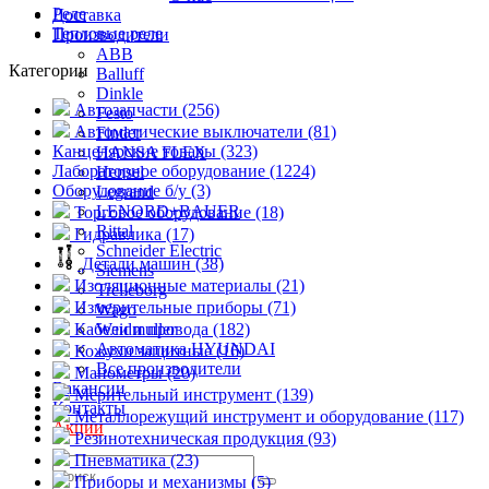
Реле
Доставка
Тепловые реле
Производители
ABB
Категории
Balluff
Dinkle
Автозапчасти (256)
Festo
Автоматические выключатели (81)
Finder
Канцелярские товары (323)
HANSA FLEX
Лабораторное оборудование (1224)
Hensel
Оборудование б/у (3)
Legrand
LENORD+BAUER
Торговое оборудование (18)
Rittal
Гидравлика (17)
Schneider Electric
Детали машин (38)
Siemens
Изоляционные материалы (21)
Trelleborg
Измерительные приборы (71)
Wago
Кабели и провода (182)
Weidmuller
Автоматика HYUNDAI
Кожухи защитные (16)
Все производители
Манометры (20)
Вакансии
Мерительный инструмент (139)
Контакты
Металлорежущий инструмент и оборудование (117)
Акции
Резинотехническая продукция (93)
Пневматика (23)
Приборы и механизмы (5)