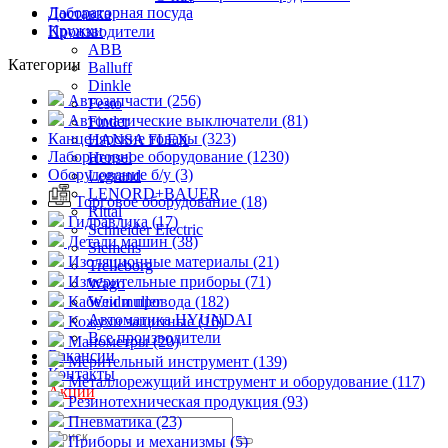
Лабораторная посуда
Доставка
Кружки
Производители
ABB
Категории
Balluff
Dinkle
Автозапчасти (256)
Festo
Автоматические выключатели (81)
Finder
Канцелярские товары (323)
HANSA FLEX
Лабораторное оборудование (1230)
Hensel
Оборудование б/у (3)
Legrand
LENORD+BAUER
Торговое оборудование (18)
Rittal
Гидравлика (17)
Schneider Electric
Детали машин (38)
Siemens
Изоляционные материалы (21)
Trelleborg
Измерительные приборы (71)
Wago
Кабели и провода (182)
Weidmuller
Автоматика HYUNDAI
Кожухи защитные (16)
Все производители
Манометры (20)
Вакансии
Мерительный инструмент (139)
Контакты
Металлорежущий инструмент и оборудование (117)
Акции
Резинотехническая продукция (93)
Пневматика (23)
Приборы и механизмы (5)