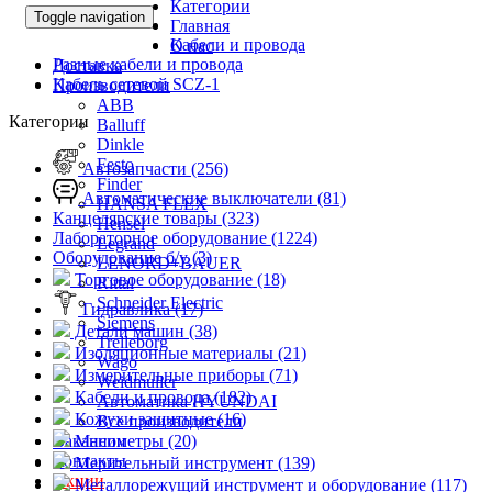
Категории
Toggle navigation
Главная
Кабели и провода
О нас
Разные кабели и провода
Доставка
Кабель сетевой SCZ-1
Производители
ABB
Категории
Balluff
Dinkle
Festo
Автозапчасти (256)
Finder
Автоматические выключатели (81)
HANSA FLEX
Канцелярские товары (323)
Hensel
Лабораторное оборудование (1224)
Legrand
Оборудование б/у (3)
LENORD+BAUER
Торговое оборудование (18)
Rittal
Schneider Electric
Гидравлика (17)
Siemens
Детали машин (38)
Trelleborg
Изоляционные материалы (21)
Wago
Измерительные приборы (71)
Weidmuller
Кабели и провода (182)
Автоматика HYUNDAI
Кожухи защитные (16)
Все производители
Вакансии
Манометры (20)
Контакты
Мерительный инструмент (139)
Акции
Металлорежущий инструмент и оборудование (117)