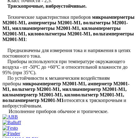
Класс точности - 2,5.
Тряскопрочные, виброустойчивые.
Технические характеристики приборов
микроамперметры
М2001-М1, амперметры М2001-М1, вольтметры М2001-
М1, миллиамперметры М2001-М1, килоамперметры
М2001-М1, киловольтметры М2001-М1, вольтамперметры
М2001-М1
:
Предназначены для измерения тока и напряжения в цепях
постоянного тока.
Приборы используются при температуре окружающего
воздуха - от -50ºС до +60°С и относительной влажности до
95% (при 35°С).
По устойчивости к механическим воздействиям
приборы
микроамперметр М2001-М1, амперметр М2001-
М1, вольтметр М2001-М1, миллиамперметр М2001-М1,
килоамперметр М2001-М1, киловольтметр М2001-М1,
вольтамперметр М2001-М1
относятся к тряскопрочным и
виброустойчивым.
Исполнение приборов обычное и тропическое.