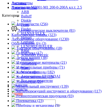
Амперметры
Доставка
Амперметр М2001-М1 200-0-200А кл.т. 2.5
Производители
ABB
Категории
Balluff
Dinkle
Автозапчасти (256)
Festo
Finder
Автоматические выключатели (81)
HANSA FLEX
Канцелярские товары (323)
Hensel
Лабораторное оборудование (1230)
Legrand
Оборудование б/у (3)
LENORD+BAUER
Торговое оборудование (18)
Rittal
Гидравлика (17)
Schneider Electric
Детали машин (38)
Siemens
Изоляционные материалы (21)
Trelleborg
Измерительные приборы (71)
Wago
Кабели и провода (182)
Weidmuller
Автоматика HYUNDAI
Кожухи защитные (16)
Все производители
Манометры (20)
Вакансии
Мерительный инструмент (139)
Контакты
Металлорежущий инструмент и оборудование (117)
Акции
Резинотехническая продукция (93)
Пневматика (23)
Приборы и механизмы (5)