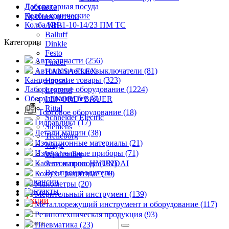
Лабораторная посуда
Доставка
Колбы конические
Производители
Колба КН-1-10-14/23 ПМ ТС
ABB
Balluff
Категории
Dinkle
Festo
Автозапчасти (256)
Finder
Автоматические выключатели (81)
HANSA FLEX
Канцелярские товары (323)
Hensel
Лабораторное оборудование (1224)
Legrand
Оборудование б/у (3)
LENORD+BAUER
Rittal
Торговое оборудование (18)
Schneider Electric
Гидравлика (17)
Siemens
Детали машин (38)
Trelleborg
Изоляционные материалы (21)
Wago
Измерительные приборы (71)
Weidmuller
Кабели и провода (182)
Автоматика HYUNDAI
Все производители
Кожухи защитные (16)
Вакансии
Манометры (20)
Контакты
Мерительный инструмент (139)
Акции
Металлорежущий инструмент и оборудование (117)
Резинотехническая продукция (93)
Пневматика (23)