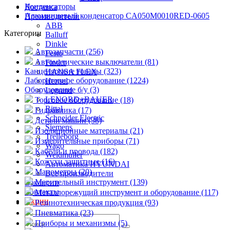
Конденсаторы
Доставка
Алюминиевый конденсатор CA050M0010RED-0605
Производители
ABB
Категории
Balluff
Dinkle
Автозапчасти (256)
Festo
Автоматические выключатели (81)
Finder
Канцелярские товары (323)
HANSA FLEX
Лабораторное оборудование (1224)
Hensel
Оборудование б/у (3)
Legrand
LENORD+BAUER
Торговое оборудование (18)
Rittal
Гидравлика (17)
Schneider Electric
Детали машин (38)
Siemens
Изоляционные материалы (21)
Trelleborg
Измерительные приборы (71)
Wago
Кабели и провода (182)
Weidmuller
Кожухи защитные (16)
Автоматика HYUNDAI
Манометры (20)
Все производители
Мерительный инструмент (139)
Вакансии
Контакты
Металлорежущий инструмент и оборудование (117)
Акции
Резинотехническая продукция (93)
Пневматика (23)
Приборы и механизмы (5)