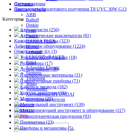
Стерилизаторы
Доставка
Лампа ультрафиолетового излучения T8 UVC 30W G13
Производители
ABB
Категории
Balluff
Dinkle
Автозапчасти (256)
Festo
Автоматические выключатели (81)
Finder
Канцелярские товары (323)
HANSA FLEX
Лабораторное оборудование (1224)
Hensel
Оборудование б/у (3)
Legrand
LENORD+BAUER
Торговое оборудование (18)
Rittal
Гидравлика (17)
Schneider Electric
Детали машин (38)
Siemens
Изоляционные материалы (21)
Trelleborg
Измерительные приборы (71)
Wago
Кабели и провода (182)
Weidmuller
Кожухи защитные (16)
Автоматика HYUNDAI
Манометры (20)
Все производители
Мерительный инструмент (139)
Вакансии
Контакты
Металлорежущий инструмент и оборудование (117)
Акции
Резинотехническая продукция (93)
Пневматика (23)
Приборы и механизмы (5)